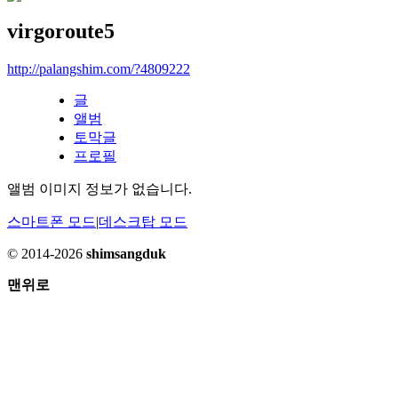
virgoroute5
http://palangshim.com/?4809222
글
앨범
토막글
프로필
앨범 이미지 정보가 없습니다.
스마트폰 모드
|
데스크탑 모드
© 2014-2026
shimsangduk
맨위로