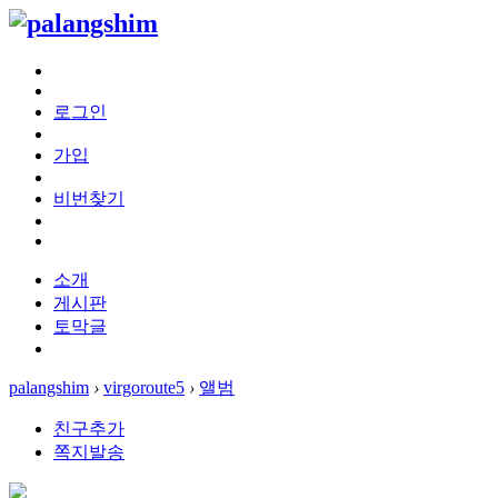
로그인
가입
비번찾기
소개
게시판
토막글
palangshim
›
virgoroute5
›
앨범
친구추가
쪽지발송