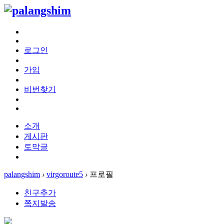
로그인
가입
비번찾기
소개
게시판
토막글
palangshim
›
virgoroute5
›
프로필
친구추가
쪽지발송