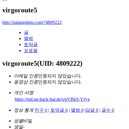
virgoroute5
http://palangshim.com/?4809222
글
앨범
토막글
프로필
virgoroute5
(UID: 4809222)
이메일 인증
인증되지 않았습니다.
동영상 인증
인증되지 않았습니다.
개인 서명
https://md.un-hack-bar.de/s/pVBkS-YJyx
정보 통계
친구 0
|
토막글 0
|
앨범 0
|
답글 0
|
글수 0
성별
비밀
생일
-