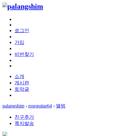
로그인
가입
비번찾기
소개
게시판
토막글
palangshim
›
roseguitar64
›
앨범
친구추가
쪽지발송