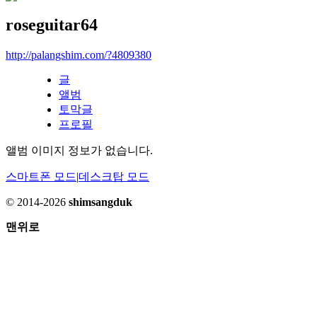
roseguitar64
http://palangshim.com/?4809380
글
앨범
토막글
프로필
앨범 이미지 정보가 없습니다.
스마트폰 모드
|
데스크탑 모드
© 2014-2026
shimsangduk
맨위로