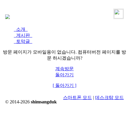
로그인
가입
소개
게시판
토막글
방문 페이지가 모바일용이 없습니다. 컴퓨터버전 페이지를 방
문 하시겠습니까?
계속방문
돌아가기
[ 돌아가기 ]
스마트폰 모드
|
데스크탑 모드
© 2014-2026
shimsangduk