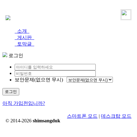
로그인
가입
소개
게시판
토막글
로그인
보안문제(없으면 무시)
로그인
아직 가입전입니까?
스마트폰 모드
|
데스크탑 모드
© 2014-2026
shimsangduk