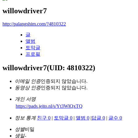
willowdriver7
http://palangshim.com/?4810322
글
앨범
토막글
프로필
willowdriver7
(UID: 4810322)
이메일 인증
인증되지 않았습니다.
동영상 인증
인증되지 않았습니다.
개인 서명
https://pads.jeito.nl/s/Yt3WlQxTQ
정보 통계
친구 0
|
토막글 0
|
앨범 0
|
답글 0
|
글수 0
성별
비밀
생일
-