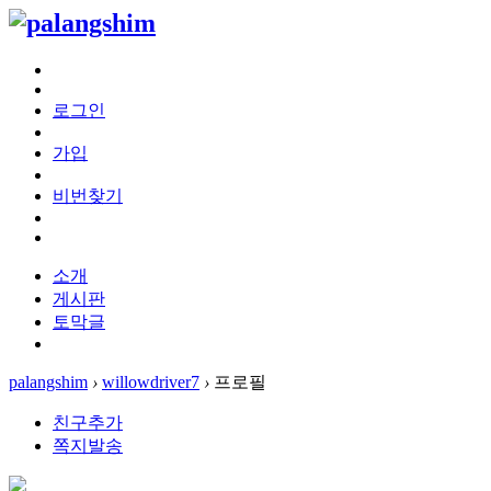
로그인
가입
비번찾기
소개
게시판
토막글
palangshim
›
willowdriver7
›
프로필
친구추가
쪽지발송