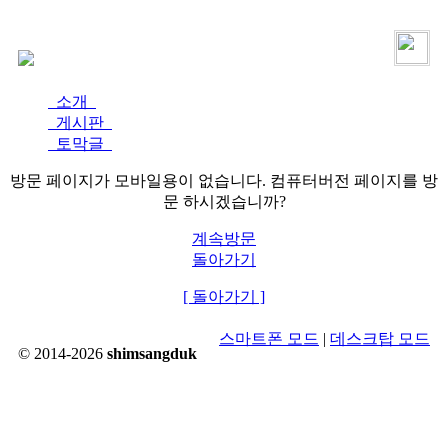
로그인
가입
소개
게시판
토막글
방문 페이지가 모바일용이 없습니다. 컴퓨터버전 페이지를 방
문 하시겠습니까?
계속방문
돌아가기
[ 돌아가기 ]
스마트폰 모드
|
데스크탑 모드
© 2014-2026
shimsangduk