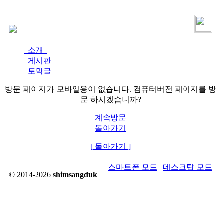
로그인
가입
소개
게시판
토막글
방문 페이지가 모바일용이 없습니다. 컴퓨터버전 페이지를 방
문 하시겠습니까?
계속방문
돌아가기
[ 돌아가기 ]
스마트폰 모드
|
데스크탑 모드
© 2014-2026
shimsangduk