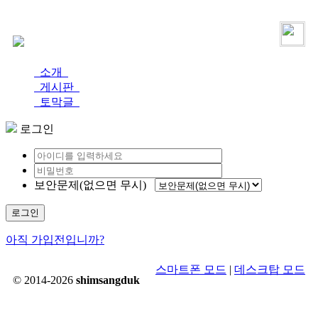
로그인
가입
소개
게시판
토막글
로그인
보안문제(없으면 무시)
로그인
아직 가입전입니까?
스마트폰 모드
|
데스크탑 모드
© 2014-2026
shimsangduk