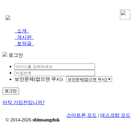
로그인
가입
소개
게시판
토막글
로그인
보안문제(없으면 무시)
로그인
아직 가입전입니까?
스마트폰 모드
|
데스크탑 모드
© 2014-2026
shimsangduk