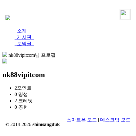
로그인
가입
소개
게시판
토막글
nk88vipitcom님 프로필
nk88vipitcom
2
포인트
0
명성
2
크레딧
0
공헌
스마트폰 모드
|
데스크탑 모드
© 2014-2026
shimsangduk