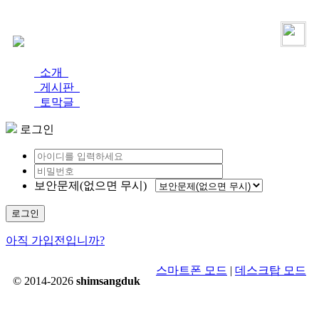
로그인
가입
소개
게시판
토막글
로그인
보안문제(없으면 무시)
로그인
아직 가입전입니까?
스마트폰 모드
|
데스크탑 모드
© 2014-2026
shimsangduk