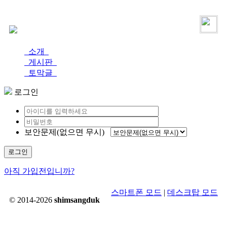
로그인
가입
소개
게시판
토막글
로그인
보안문제(없으면 무시)
로그인
아직 가입전입니까?
스마트폰 모드
|
데스크탑 모드
© 2014-2026
shimsangduk