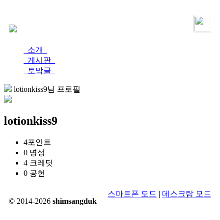
로그인
가입
소개
게시판
토막글
lotionkiss9님 프로필
lotionkiss9
4
포인트
0
명성
4
크레딧
0
공헌
스마트폰 모드
|
데스크탑 모드
© 2014-2026
shimsangduk