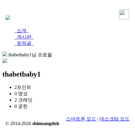
로그인
가입
소개
게시판
토막글
thabetbaby1님 프로필
thabetbaby1
2
포인트
0
명성
2
크레딧
0
공헌
스마트폰 모드
|
데스크탑 모드
© 2014-2026
shimsangduk