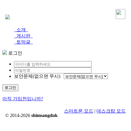
로그인
가입
소개
게시판
토막글
로그인
보안문제(없으면 무시)
로그인
아직 가입전입니까?
스마트폰 모드
|
데스크탑 모드
© 2014-2026
shimsangduk