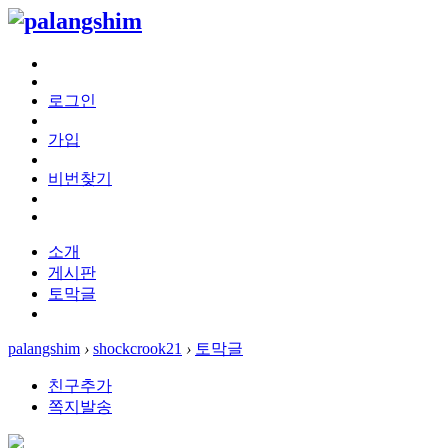
로그인
가입
비번찾기
소개
게시판
토막글
palangshim
›
shockcrook21
›
토막글
친구추가
쪽지발송