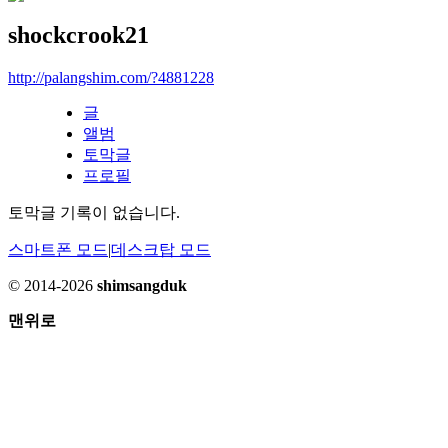
shockcrook21
http://palangshim.com/?4881228
글
앨범
토막글
프로필
토막글 기록이 없습니다.
스마트폰 모드
|
데스크탑 모드
© 2014-2026
shimsangduk
맨위로