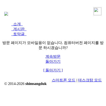
로그인
가입
소개
게시판
토막글
방문 페이지가 모바일용이 없습니다. 컴퓨터버전 페이지를 방
문 하시겠습니까?
계속방문
돌아가기
[ 돌아가기 ]
스마트폰 모드
|
데스크탑 모드
© 2014-2026
shimsangduk