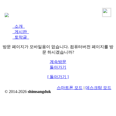
로그인
가입
소개
게시판
토막글
방문 페이지가 모바일용이 없습니다. 컴퓨터버전 페이지를 방
문 하시겠습니까?
계속방문
돌아가기
[ 돌아가기 ]
스마트폰 모드
|
데스크탑 모드
© 2014-2026
shimsangduk