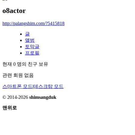
o8actor
http://palangshim.com/?5415818
글
앨범
토막글
프로필
현재
0
명의 친구 보유
관련 회원 없음
스마트폰 모드
|
데스크탑 모드
© 2014-2026
shimsangduk
맨위로