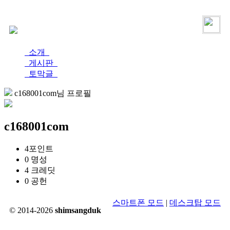
로그인
가입
소개
게시판
토막글
c168001com님 프로필
c168001com
4
포인트
0
명성
4
크레딧
0
공헌
스마트폰 모드
|
데스크탑 모드
© 2014-2026
shimsangduk