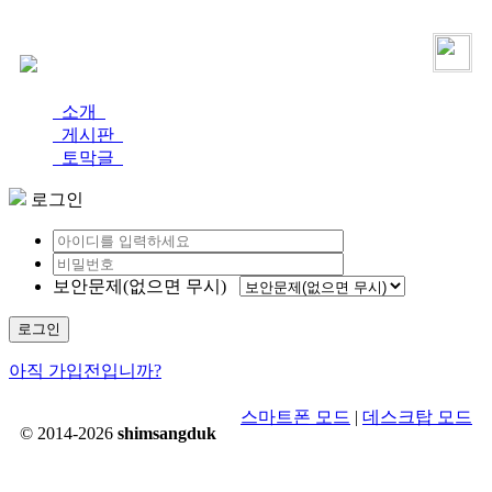
로그인
가입
소개
게시판
토막글
로그인
보안문제(없으면 무시)
로그인
아직 가입전입니까?
스마트폰 모드
|
데스크탑 모드
© 2014-2026
shimsangduk