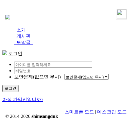
로그인
가입
소개
게시판
토막글
로그인
보안문제(없으면 무시)
로그인
아직 가입전입니까?
스마트폰 모드
|
데스크탑 모드
© 2014-2026
shimsangduk