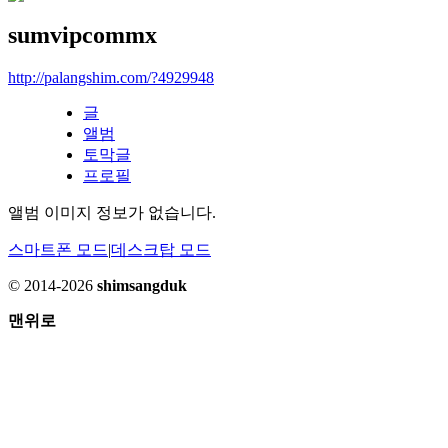
sumvipcommx
http://palangshim.com/?4929948
글
앨범
토막글
프로필
앨범 이미지 정보가 없습니다.
스마트폰 모드
|
데스크탑 모드
© 2014-2026
shimsangduk
맨위로