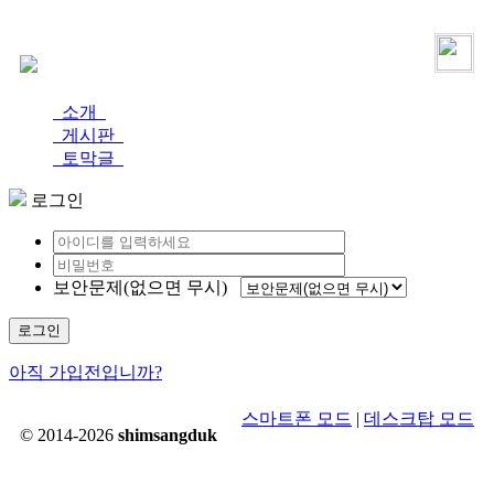
로그인
가입
소개
게시판
토막글
로그인
보안문제(없으면 무시)
로그인
아직 가입전입니까?
스마트폰 모드
|
데스크탑 모드
© 2014-2026
shimsangduk