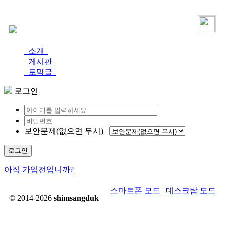
로그인
가입
소개
게시판
토막글
로그인
보안문제(없으면 무시)
로그인
아직 가입전입니까?
스마트폰 모드
|
데스크탑 모드
© 2014-2026
shimsangduk