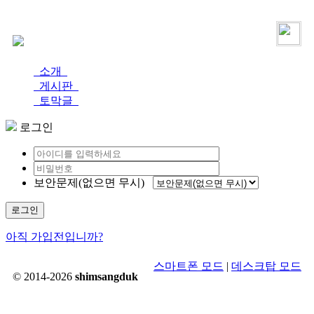
로그인
가입
소개
게시판
토막글
로그인
보안문제(없으면 무시)
로그인
아직 가입전입니까?
스마트폰 모드
|
데스크탑 모드
© 2014-2026
shimsangduk