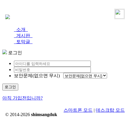
로그인
가입
소개
게시판
토막글
로그인
보안문제(없으면 무시)
로그인
아직 가입전입니까?
스마트폰 모드
|
데스크탑 모드
© 2014-2026
shimsangduk