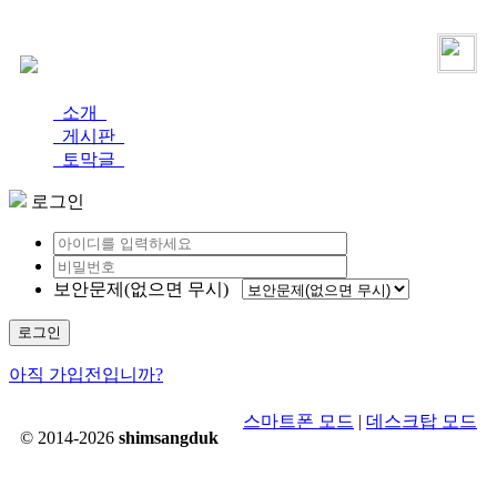
로그인
가입
소개
게시판
토막글
로그인
보안문제(없으면 무시)
로그인
아직 가입전입니까?
스마트폰 모드
|
데스크탑 모드
© 2014-2026
shimsangduk