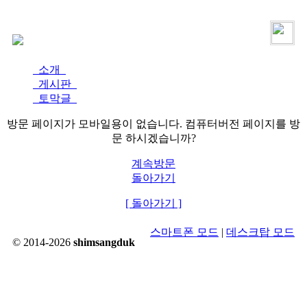
로그인
가입
소개
게시판
토막글
방문 페이지가 모바일용이 없습니다. 컴퓨터버전 페이지를 방
문 하시겠습니까?
계속방문
돌아가기
[ 돌아가기 ]
스마트폰 모드
|
데스크탑 모드
© 2014-2026
shimsangduk