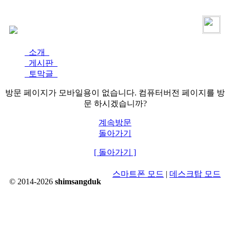
로그인
가입
소개
게시판
토막글
방문 페이지가 모바일용이 없습니다. 컴퓨터버전 페이지를 방
문 하시겠습니까?
계속방문
돌아가기
[ 돌아가기 ]
스마트폰 모드
|
데스크탑 모드
© 2014-2026
shimsangduk