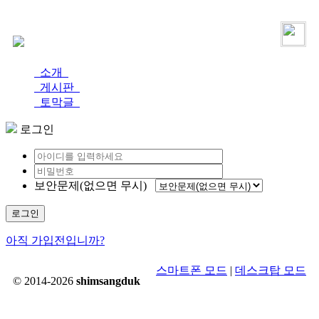
로그인
가입
소개
게시판
토막글
로그인
보안문제(없으면 무시)
로그인
아직 가입전입니까?
스마트폰 모드
|
데스크탑 모드
© 2014-2026
shimsangduk