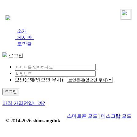
로그인
가입
소개
게시판
토막글
로그인
보안문제(없으면 무시)
로그인
아직 가입전입니까?
스마트폰 모드
|
데스크탑 모드
© 2014-2026
shimsangduk