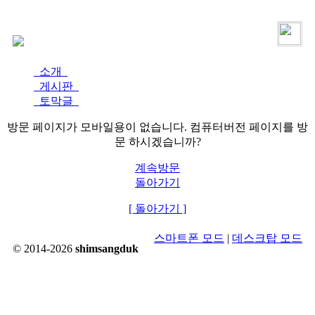
로그인
가입
소개
게시판
토막글
방문 페이지가 모바일용이 없습니다. 컴퓨터버전 페이지를 방
문 하시겠습니까?
계속방문
돌아가기
[ 돌아가기 ]
스마트폰 모드
|
데스크탑 모드
© 2014-2026
shimsangduk