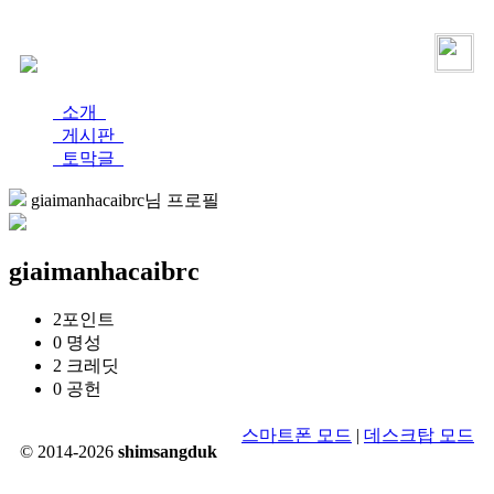
로그인
가입
소개
게시판
토막글
giaimanhacaibrc님 프로필
giaimanhacaibrc
2
포인트
0
명성
2
크레딧
0
공헌
스마트폰 모드
|
데스크탑 모드
© 2014-2026
shimsangduk