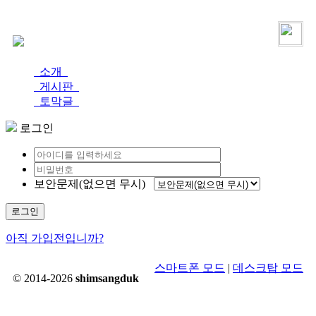
로그인
가입
소개
게시판
토막글
로그인
보안문제(없으면 무시)
로그인
아직 가입전입니까?
스마트폰 모드
|
데스크탑 모드
© 2014-2026
shimsangduk