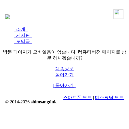
로그인
가입
소개
게시판
토막글
방문 페이지가 모바일용이 없습니다. 컴퓨터버전 페이지를 방
문 하시겠습니까?
계속방문
돌아가기
[ 돌아가기 ]
스마트폰 모드
|
데스크탑 모드
© 2014-2026
shimsangduk