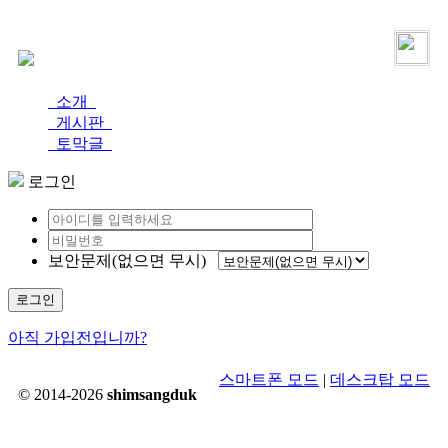
로그인
가입
소개
게시판
토막글
로그인
보안문제(없으면 무시)
로그인
아직 가입전입니까?
스마트폰 모드
|
데스크탑 모드
© 2014-2026
shimsangduk