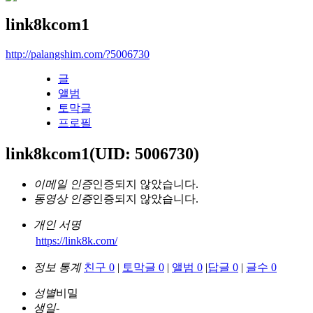
link8kcom1
http://palangshim.com/?5006730
글
앨범
토막글
프로필
link8kcom1
(UID: 5006730)
이메일 인증
인증되지 않았습니다.
동영상 인증
인증되지 않았습니다.
개인 서명
https://link8k.com/
정보 통계
친구 0
|
토막글 0
|
앨범 0
|
답글 0
|
글수 0
성별
비밀
생일
-