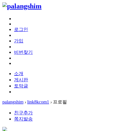
로그인
가입
비번찾기
소개
게시판
토막글
palangshim
›
link8kcom1
›
프로필
친구추가
쪽지발송