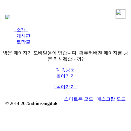
로그인
가입
소개
게시판
토막글
방문 페이지가 모바일용이 없습니다. 컴퓨터버전 페이지를 방
문 하시겠습니까?
계속방문
돌아가기
[ 돌아가기 ]
스마트폰 모드
|
데스크탑 모드
© 2014-2026
shimsangduk