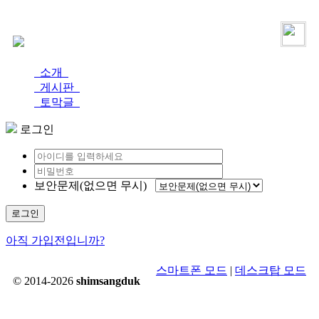
로그인
가입
소개
게시판
토막글
로그인
보안문제(없으면 무시)
로그인
아직 가입전입니까?
스마트폰 모드
|
데스크탑 모드
© 2014-2026
shimsangduk