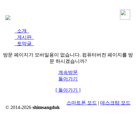
로그인
가입
소개
게시판
토막글
방문 페이지가 모바일용이 없습니다. 컴퓨터버전 페이지를 방
문 하시겠습니까?
계속방문
돌아가기
[ 돌아가기 ]
스마트폰 모드
|
데스크탑 모드
© 2014-2026
shimsangduk