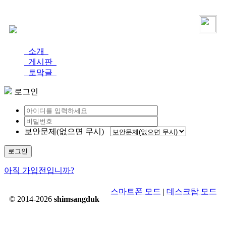
로그인
가입
소개
게시판
토막글
로그인
보안문제(없으면 무시)
로그인
아직 가입전입니까?
스마트폰 모드
|
데스크탑 모드
© 2014-2026
shimsangduk