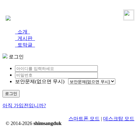
로그인
가입
소개
게시판
토막글
로그인
보안문제(없으면 무시)
로그인
아직 가입전입니까?
스마트폰 모드
|
데스크탑 모드
© 2014-2026
shimsangduk