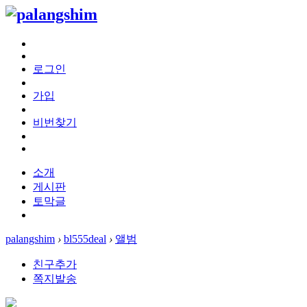
로그인
가입
비번찾기
소개
게시판
토막글
palangshim
›
bl555deal
›
앨범
친구추가
쪽지발송