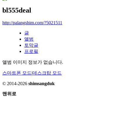
bl555deal
http://palangshim.com/?5021511
글
앨범
토막글
프로필
앨범 이미지 정보가 없습니다.
스마트폰 모드
|
데스크탑 모드
© 2014-2026
shimsangduk
맨위로