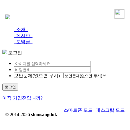
로그인
가입
소개
게시판
토막글
로그인
보안문제(없으면 무시)
로그인
아직 가입전입니까?
스마트폰 모드
|
데스크탑 모드
© 2014-2026
shimsangduk