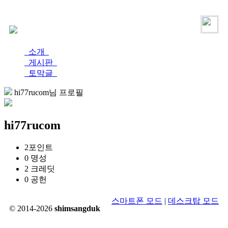
로그인
가입
소개
게시판
토막글
hi77rucom님 프로필
hi77rucom
2
포인트
0
명성
2
크레딧
0
공헌
스마트폰 모드
|
데스크탑 모드
© 2014-2026
shimsangduk