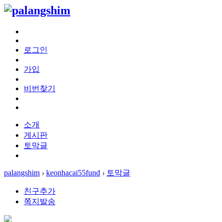
로그인
가입
비번찾기
소개
게시판
토막글
palangshim
›
keonhacai55fund
›
토막글
친구추가
쪽지발송