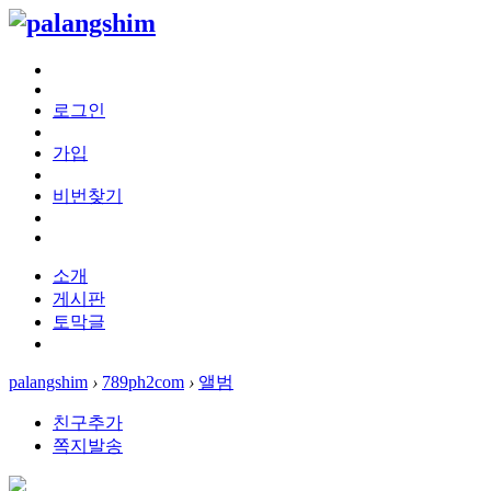
로그인
가입
비번찾기
소개
게시판
토막글
palangshim
›
789ph2com
›
앨범
친구추가
쪽지발송