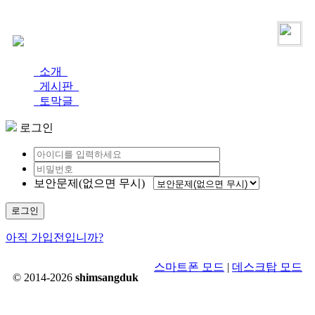
로그인
가입
소개
게시판
토막글
로그인
보안문제(없으면 무시)
로그인
아직 가입전입니까?
스마트폰 모드
|
데스크탑 모드
© 2014-2026
shimsangduk